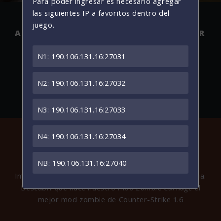
Para poder ingresar es necesario agregar
las siguientes IP a favoritos dentro del
juego.
AFILA TUS GARRAS Y VE
A BUSCAR
CEREBROS
N1: 190.106.131.16:27031
Cuando seas infectado y juegues como zombie,
podrás elegir entre 8 clases de zombie distintas,
N2: 190.106.131.16:27032
cada una con su ventajas y debilidades.
N3: 190.106.131.16:27033
N4: 190.106.131.16:27034
CONOCÉ DE QUE SE TRATA
NB: 190.106.131.16:27040
Imperio LNJ cuenta con más de 9 años de trayectoria.
Descubrí que hace nuestro mod
Zombie Carnage
el
mejor mod zombie de Counter-Strike 1.6